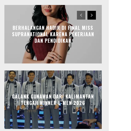
BERHALANGAN HADIR DI FINAL MISS
SUPRANATIONAL KARENA PEKERJAAN
DAN PENDIDIKAN
GALANK GUNAWAN DARI KALIMANTAN
TENGAH WINNER L-MEN 2026