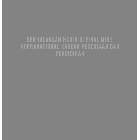
BERHALANGAN HADIR DI FINAL MISS
SUPRANATIONAL KARENA PEKERJAAN DAN
PENDIDIKAN