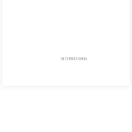
NATIONAL
INTERNATIONAL
HOME
ENTERTAINMENT
DUTA WISATA
ABOUT US