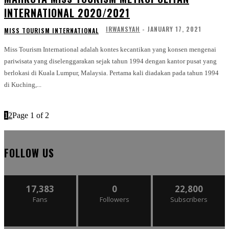
INTERNATIONAL 2020/2021
IRWANSYAH
-
JANUARY 17, 2021
MISS TOURISM INTERNATIONAL
Miss Tourism International adalah kontes kecantikan yang konsen mengenai
pariwisata yang diselenggarakan sejak tahun 1994 dengan kantor pusat yang
berlokasi di Kuala Lumpur, Malaysia. Pertama kali diadakan pada tahun 1994
di Kuching,...
1
2
Page 1 of 2
FOLLOW US
17,383
0
22,800
Fans
Followers
Subscribers