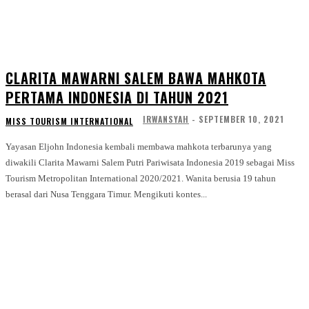
CLARITA MAWARNI SALEM BAWA MAHKOTA
PERTAMA INDONESIA DI TAHUN 2021
IRWANSYAH
-
SEPTEMBER 10, 2021
MISS TOURISM INTERNATIONAL
Yayasan Eljohn Indonesia kembali membawa mahkota terbarunya yang
diwakili Clarita Mawarni Salem Putri Pariwisata Indonesia 2019 sebagai Miss
Tourism Metropolitan International 2020/2021. Wanita berusia 19 tahun
berasal dari Nusa Tenggara Timur. Mengikuti kontes...