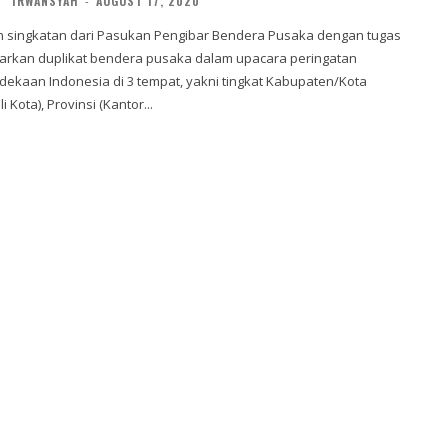
IRWANSYAH
-
AUGUST 17, 2020
h singkatan dari Pasukan Pengibar Bendera Pusaka dengan tugas
rkan duplikat bendera pusaka dalam upacara peringatan
ekaan Indonesia di 3 tempat, yakni tingkat Kabupaten/Kota
 Kota), Provinsi (Kantor...