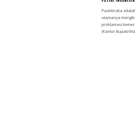
PUTERI INDONESIA
Paskibraka adala
utamanya mengiba
proklamasi kemerd
(Kantor Bupati/Wali