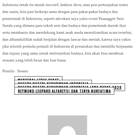
Indonesia entah itu musik inovatif, fashion show, atau pun pertunjukan teater
dan sastra, kita pun berkerja sama dengan para pakar-pakar budaya dan
pemerintah di Indonesia, seperti advokasi saya yaitu event Pasanggiri Seni
Sunda yang dimana para tokoh seni dan budaya dan pemerintah daerah ikut
serta membantu dan mendukung kami anak muda merealisasikan acara tersebut,
dan alhamdulillah sudah berjalan dengan lancar dan meriah, karena saya yakin
jika seluruh pemuda pemudi di Indonesia di persatukan dan memiliki kerjasama
dan tujuan yang sama untuk melestarikan budaya, kita akan bisa membuat
sesuatu yang lebih besar dan luar biasa.
Penulis : Irwans
MENGENAL LEBIH DEKAT
PUTERA PUTERI KEBUDAYAAN INDONESIA
PUTERA PUTERI KEBUDAYAAN INDONESIA JAWA BARAT 2020
REYMOND LEOPARD ALFAREYSI DAN TENYA NURFATIMA