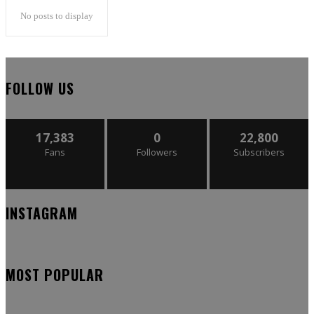
No posts to display
FOLLOW US
17,383
0
22,800
Fans
Followers
Subscribers
INSTAGRAM
MOST POPULAR