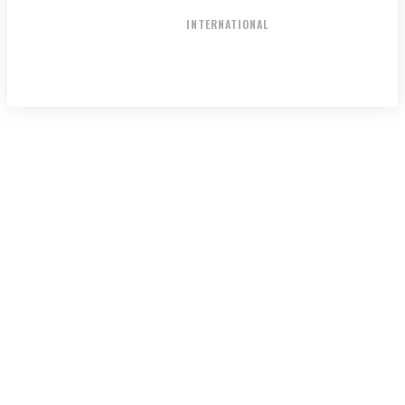
NATIONAL
INTERNATIONAL
HOME
ENTERTAINMENT
DUTA WISATA
ABOUT US