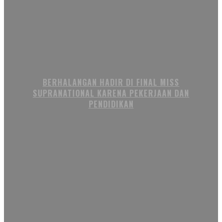
BERHALANGAN HADIR DI FINAL MISS
SUPRANATIONAL KARENA PEKERJAAN DAN
PENDIDIKAN