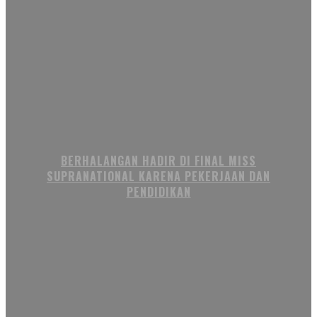
BERHALANGAN HADIR DI FINAL MISS
SUPRANATIONAL KARENA PEKERJAAN DAN
PENDIDIKAN