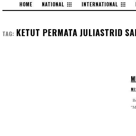
HOME
NATIONAL
INTERNATIONAL
KETUT PERMATA JULIASTRID SA
TAG:
M
MI
Beberapa dari Pageant Lovers mempertanyakan gaun yang dikenakan @tatajuliastrid di final walk-nya sebagai Miss Cosmo 2024. Banyak yang mengatakan,