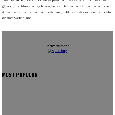
Tidak seperti ratu kecantikan dunia pada umumnya yang terlihat mewah dan
glamour, dikelilingi barang-barang branded, ternyata ada loh ratu kecantikan
dunia dikehidupan nyata tampil sederhana, bahkan ia tidak malu-malu berfoto
didalam warung. Ratu...
Advertisment
MOST POPULAR