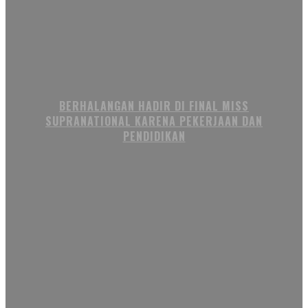
BERHALANGAN HADIR DI FINAL MISS
SUPRANATIONAL KARENA PEKERJAAN DAN
PENDIDIKAN