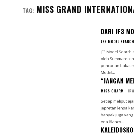
MISS GRAND INTERNATION
TAG:
DARI JF3 M
JF3 MODEL SEARC
JF3 Model Search 
oleh Summarecon Mall 
pencarian bakat 
Model...
“JANGAN ME
MISS CHARM
IR
Setiap meliput aj
jepretan lensa kamera team Pag
banyak juga yang 
Ana Blanco...
KALEIDOSKO