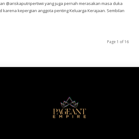
n @ariskaputripertiwii yang juga pernah merasakan masa duka
 karena kepergian anggota penting Keluarga Kerajaan. Sembilan
Page 1 of 16