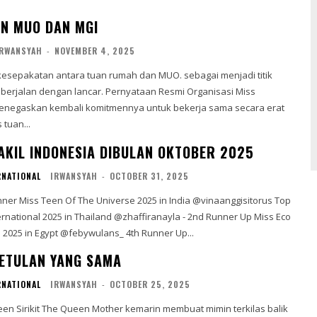
N MUO DAN MGI
IRWANSYAH
-
NOVEMBER 4, 2025
esepakatan antara tuan rumah dan MUO. sebagai menjadi titik
an lancar. Pernyataan Resmi Organisasi Miss
enegaskan kembali komitmennya untuk bekerja sama secara erat
tuan...
AKIL INDONESIA DIBULAN OKTOBER 2025
RNATIONAL
IRWANSYAH
-
OCTOBER 31, 2025
n Thailand @zhaffiranayla - 2nd Runner Up Miss Eco
Teen International 2025 in Egypt @febywulans_ 4th Runner Up...
ETULAN YANG SAMA
RNATIONAL
IRWANSYAH
-
OCTOBER 25, 2025
n Sirikit The Queen Mother kemarin membuat mimin terkilas balik