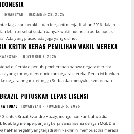
NDONESIA
IRWANSYAH
-
DECEMBER 29, 2025
lan lebih tersebut sudah banyak wakil Indonesia berkompetisi
diajang International. Ada yang placed ada juga yang did not...
IA KRITIK KERAS PEMILIHAN WAKIL MEREKA
IRWANSYAH
-
NOVEMBER 7, 2025
i yang kurang mencerminkan negara mereka. Berita ini bahkan
ke negara-negara tetangga Serbia dan menyulut kemarahan
 BRAZIL PUTUSKAN LEPAS LISENSI
RNATIONAL
IRWANSYAH
-
NOVEMBER 5, 2025
 MGI untuk Brazil, Evandro Hazzy, mengumumkan bahwa dia
tidak lagi memperpanjang kerja sama lisensi dengan MGI. Dia
hal-hal negatif yang terjadi akhir-akhir ini membuat dia merasa