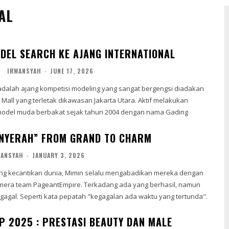
AL
ODEL SEARCH KE AJANG INTERNATIONAL
H
IRWANSYAH
-
JUNE 17, 2026
adalah ajang kompetisi modeling yang sangat bergengsi diadakan
yang terletak dikawasan Jakarta Utara. Aktif melakukan
model muda berbakat sejak tahun 2004 dengan nama Gading
NYERAH” FROM GRAND TO CHARM
WANSYAH
-
JANUARY 3, 2026
ang kecantikan dunia, Mimin selalu mengabadikan mereka dengan
eantEmpire. Terkadang ada yang berhasil, namun
gagal. Seperti kata pepatah "kegagalan ada waktu yang tertunda".
P 2025 : PRESTASI BEAUTY DAN MALE