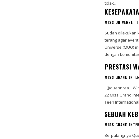
tidak...
KESEPAKATA
MISS UNIVERSE
Sudah dilakukan k
terang agar event berjalan deng
Universe (MUO) m
dengan komunitas 
PRESTASI W
MISS GRAND INTE
@quannraa._ Winner Miss Teen Of The Universe 2025 in India @vinaanggisitorus Top
22 Miss Grand International 2025 i
SEBUAH KEB
MISS GRAND INTE
Berpulangnya Quee