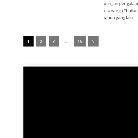
dengan pengalama
cita warga Thailand
tahun yang lalu,...
...
1
2
3
16