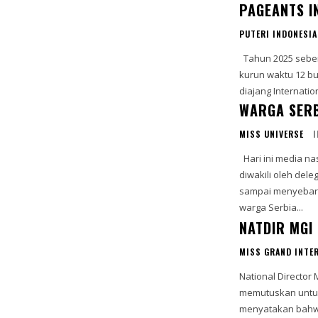
PAGEANTS I
PUTERI INDONESIA
Tahun 2025 sebentar lagi akan berakhir dan berganti menjadi tahun 2026, dalam
kurun waktu 12 bu
WARGA SERB
MISS UNIVERSE
Hari ini media nasional di Serbia dipenuhi pemberitaan bahwa negara mereka
diwakili oleh delegas
sampai menyebar 
warga Serbia...
NATDIR MGI
MISS GRAND INTE
National Director
memutuskan untuk 
menyatakan bahwa 