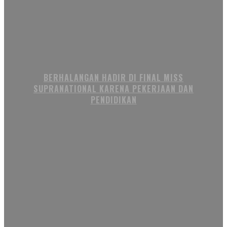
BERHALANGAN HADIR DI FINAL MISS
SUPRANATIONAL KARENA PEKERJAAN DAN
PENDIDIKAN