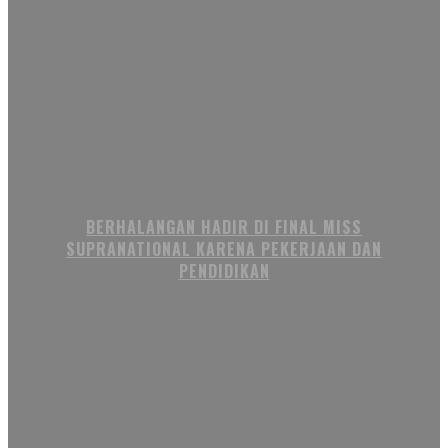
BERHALANGAN HADIR DI FINAL MISS
SUPRANATIONAL KARENA PEKERJAAN DAN
PENDIDIKAN