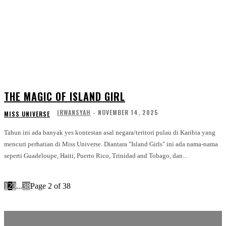
THE MAGIC OF ISLAND GIRL
IRWANSYAH
-
NOVEMBER 14, 2025
MISS UNIVERSE
Tahun ini ada banyak yes kontestan asal negara/teritori pulau di Karibia yang
mencuri perhatian di Miss Universe. Diantara "Island Girls" ini ada nama-nama
seperti Guadeloupe, Haiti, Puerto Rico, Trinidad and Tobago, dan...
1
2
3
...
38
Page 2 of 38