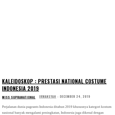
KALEIDOSKOP : PRESTASI NATIONAL COSTUME
INDONESIA 2019
IRWANSYAH
-
DECEMBER 24, 2019
MISS SUPRANATIONAL
Perjalanan dunia pageants Indonesia ditahun 2019 khususnya kategori kostum
nasional banyak mengalami peningkatan, Indonesia juga dikenal dengan