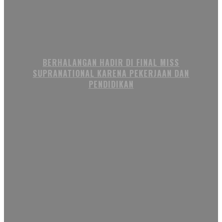
BERHALANGAN HADIR DI FINAL MISS
SUPRANATIONAL KARENA PEKERJAAN DAN
PENDIDIKAN