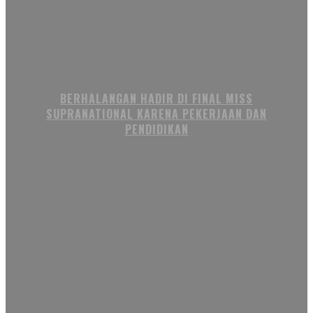
BERHALANGAN HADIR DI FINAL MISS
SUPRANATIONAL KARENA PEKERJAAN DAN
PENDIDIKAN