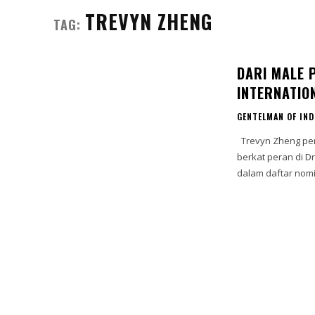
TREVYN ZHENG
TAG:
DARI MALE 
INTERNATIO
GENTELMAN OF IND
Trevyn Zheng pemuda asal Makassar ini namanya akhir-akhir ini semakin berkibar,
berkat peran di D
dalam daftar nomin