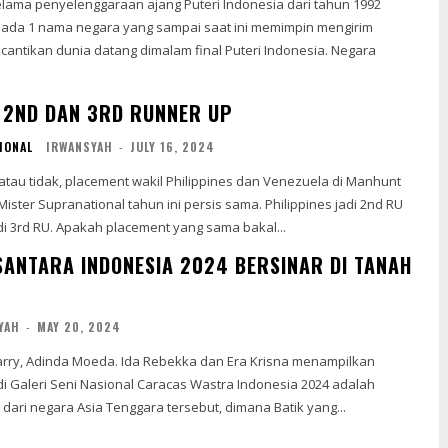
lama penyelenggaraan ajang Puteri Indonesia dari tahun 1992
 ada 1 nama negara yang sampai saat ini memimpin mengirim
tikan dunia datang dimalam final Puteri Indonesia. Negara
2ND DAN 3RD RUNNER UP
IONAL
IRWANSYAH
-
JULY 16, 2024
Mister Supranational tahun ini persis sama. Philippines jadi 2nd RU
dan Venezuela jadi 3rd RU. Apakah placement yang sama bakal...
ANTARA INDONESIA 2024 BERSINAR DI TANAH
YAH
-
MAY 20, 2024
arry, Adinda Moeda. Ida Rebekka dan Era Krisna menampilkan
eni Nasional Caracas Wastra Indonesia 2024 adalah
k dari negara Asia Tenggara tersebut, dimana Batik yang...