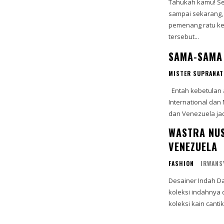
Tahukah kamu! Se
sampai sekarang,
pemenang ratu kecan
tersebut...
SAMA-SAMA 
MISTER SUPRANAT
Entah kebetulan atau tidak, placement wakil Philippines dan Venezuela di Manhunt
International dan 
WASTRA NUS
VENEZUELA
FASHION
IRWANS
Desainer Indah D
koleksi indahnya di Galeri S
koleksi kain canti