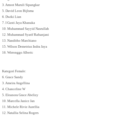
3. Amost Maruli Sipangkar
5. David Leon Bijlsma
6. Dwiki Lian
7. I Gusti Jaya Khanaka
10. Muhammad Sayyid Nasrullah
12. Muhammad Syarif Rafsanjani
13. Nanditho Marchiano
15. Wilson Demetrius Indra Jaya
16. Wirronggo Alberic
Kategori Female:
6. Grace Sandy
3. Ameira Angellina
4. Chanceline W
5. Eleanora Grace Abelizy
10. Marcella Janice Jan
11. Michele Rivie Aurellia
12. Natallia Selina Rogers