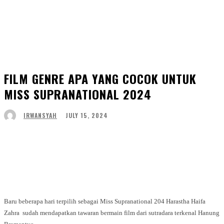
FILM GENRE APA YANG COCOK UNTUK
MISS SUPRANATIONAL 2024
JULY 15, 2024
IRWANSYAH
Facebook
Twitter
WhatsApp
Telegram
Baru beberapa hari terpilih sebagai Miss Supranational 204 Harastha Haifa
Zahra sudah mendapatkan tawaran bermain film dari sutradara terkenal Hanung