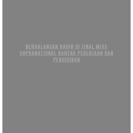
BERHALANGAN HADIR DI FINAL MISS
SUPRANATIONAL KARENA PEKERJAAN DAN
PENDIDIKAN