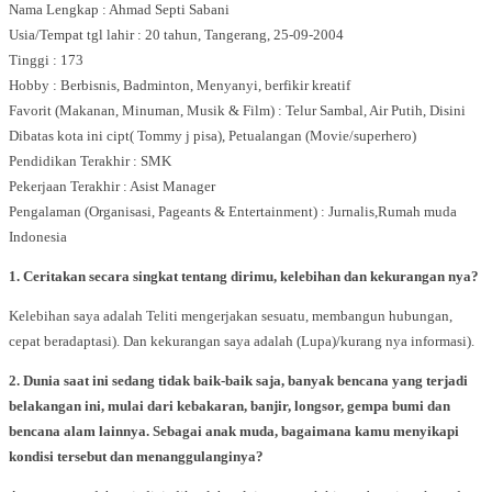
Nama Lengkap : Ahmad Septi Sabani
Usia/Tempat tgl lahir : 20 tahun, Tangerang, 25-09-2004
Tinggi : 173
Hobby : Berbisnis, Badminton, Menyanyi, berfikir kreatif
Favorit (Makanan, Minuman, Musik & Film) : Telur Sambal, Air Putih, Disini
Dibatas kota ini cipt( Tommy j pisa), Petualangan (Movie/superhero)
Pendidikan Terakhir : SMK
Pekerjaan Terakhir : Asist Manager
Pengalaman (Organisasi, Pageants & Entertainment) : Jurnalis,Rumah muda
Indonesia
1. Ceritakan secara singkat tentang dirimu, kelebihan dan kekurangan nya?
Kelebihan saya adalah Teliti mengerjakan sesuatu, membangun hubungan,
cepat beradaptasi). Dan kekurangan saya adalah (Lupa)/kurang nya informasi).
2. Dunia saat ini sedang tidak baik-baik saja, banyak bencana yang terjadi
belakangan ini, mulai dari kebakaran, banjir, longsor, gempa bumi dan
bencana alam lainnya. Sebagai anak muda, bagaimana kamu menyikapi
kondisi tersebut dan menanggulanginya?