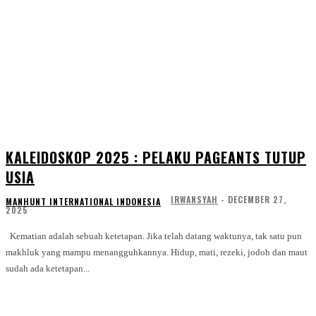
KALEIDOSKOP 2025 : PELAKU PAGEANTS TUTUP
USIA
IRWANSYAH
-
DECEMBER 27,
MANHUNT INTERNATIONAL INDONESIA
2025
Kematian adalah sebuah ketetapan. Jika telah datang waktunya, tak satu pun
makhluk yang mampu menangguhkannya. Hidup, mati, rezeki, jodoh dan maut
sudah ada ketetapan...