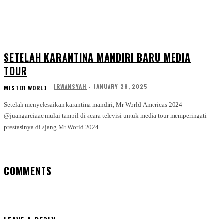
SETELAH KARANTINA MANDIRI BARU MEDIA
TOUR
IRWANSYAH
-
JANUARY 28, 2025
MISTER WORLD
Setelah menyelesaikan karantina mandiri, Mr World Americas 2024
@juangarciaac mulai tampil di acara televisi untuk media tour memperingati
prestasinya di ajang Mr World 2024....
COMMENTS