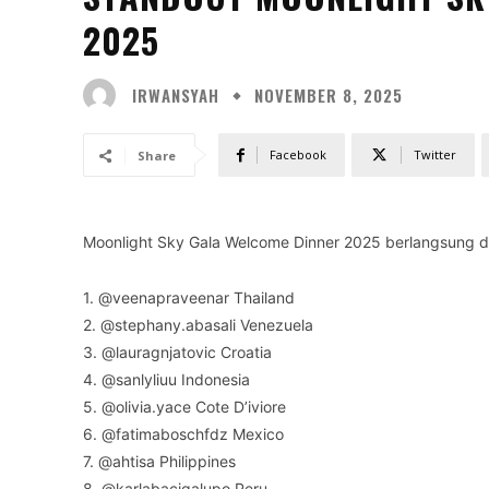
2025
IRWANSYAH
NOVEMBER 8, 2025
Facebook
Twitter
Share
Moonlight Sky Gala Welcome Dinner 2025 berlangsung di 
1. @veenapraveenar Thailand
2. @stephany.abasali Venezuela
3. @lauragnjatovic Croatia
4. @sanlyliuu Indonesia
5. @olivia.yace Cote D’iviore
6. @fatimaboschfdz Mexico
7. @ahtisa Philippines
8. @karlabacigalupo Peru