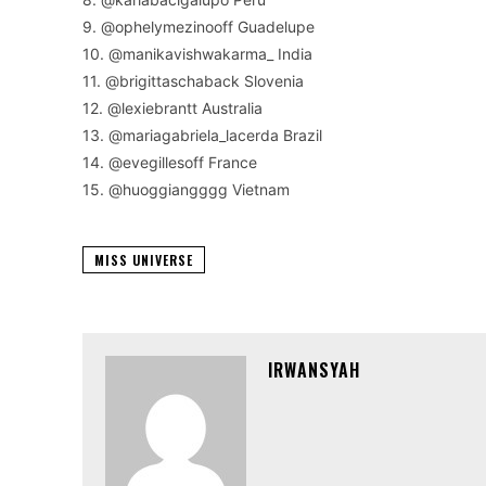
9. @ophelymezinooff Guadelupe
10. @manikavishwakarma_ India
11. @brigittaschaback Slovenia
12. @lexiebrantt Australia
13. @mariagabriela_lacerda Brazil
14. @evegillesoff France
15. @huoggiangggg Vietnam
MISS UNIVERSE
IRWANSYAH