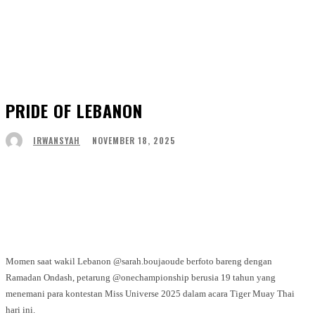
PRIDE OF LEBANON
NOVEMBER 18, 2025
IRWANSYAH
Facebook
Twitter
WhatsApp
Telegram
Momen saat wakil Lebanon @sarah.boujaoude berfoto bareng dengan
Ramadan Ondash, petarung @onechampionship berusia 19 tahun yang
menemani para kontestan Miss Universe 2025 dalam acara Tiger Muay Thai
hari ini.