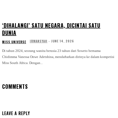
‘DIHALANGI’ SATU NEGARA, DICINTAI SATU
DUNIA
IRWANSYAH
-
JUNE 14, 2026
MISS UNIVERSE
Di tahun 2024, seorang wanita berusia 23 tahun dari Soweto bernama
Chidimma Vanessa Onwe Adetshina, mendaftarkan dirinya ke dalam kompetisi
Miss South Africa. Dengan...
COMMENTS
LEAVE A REPLY