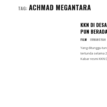
ACHMAD MEGANTARA
TAG:
KKN DI DES
PUN BERAD
FILM
IRWANSYAH
Yang ditunggu-tun
tertunda selama 2
Kabar resmi KKN Di