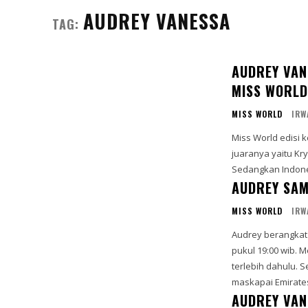
AUDREY VANESSA
TAG:
AUDREY VAN
MISS WORLD
MISS WORLD
IRW
Miss World edisi k
juaranya yaitu Kr
Sedangkan Indones
AUDREY SAM
MISS WORLD
IRW
Audrey berangkat 
pukul 19:00 wib. Mengunakan maskapai Singapore Airlines dan transit di Singapura
terlebih dahulu. Setelah transit, Audrey melanjutkan perjalanannya mengunakan
AUDREY VAN