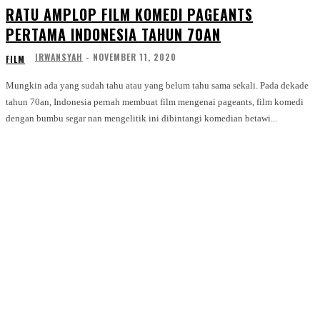
RATU AMPLOP FILM KOMEDI PAGEANTS
PERTAMA INDONESIA TAHUN 70AN
IRWANSYAH
-
NOVEMBER 11, 2020
FILM
Mungkin ada yang sudah tahu atau yang belum tahu sama sekali. Pada dekade
tahun 70an, Indonesia pernah membuat film mengenai pageants, film komedi
dengan bumbu segar nan mengelitik ini dibintangi komedian betawi...