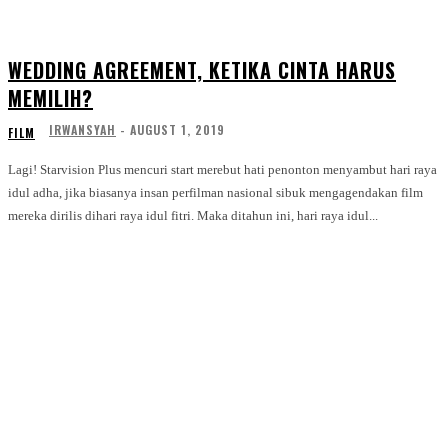
WEDDING AGREEMENT, KETIKA CINTA HARUS
MEMILIH?
IRWANSYAH
-
AUGUST 1, 2019
FILM
Lagi! Starvision Plus mencuri start merebut hati penonton menyambut hari raya
idul adha, jika biasanya insan perfilman nasional sibuk mengagendakan film
mereka dirilis dihari raya idul fitri. Maka ditahun ini, hari raya idul...