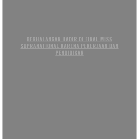
BERHALANGAN HADIR DI FINAL MISS
SUPRANATIONAL KARENA PEKERJAAN DAN
PENDIDIKAN