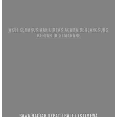
AKSI KEMANUSIAAN LINTAS AGAMA BERLANGSUNG
MERIAH DI SEMARANG
BAWA HADIAH SEPATU BALET ISTIMEWA