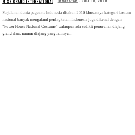
IRWANSYAH
-
JULY 10, 2020
MISS GRAND INTERNATIONAL
Perjalanan dunia pageants Indonesia ditahun 2016 khususnya kategori kostum
nasional banyak mengalami peningkatan, Indonesia juga dikenal dengan
“Power House National Costume” walaupun ada sedikit penurunan diajang
grand slam, namun diajang yang lainnya...