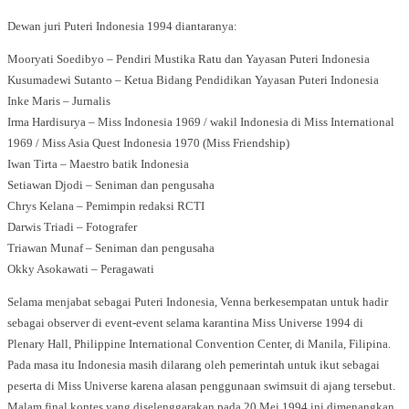
Dewan juri Puteri Indonesia 1994 diantaranya:
Mooryati Soedibyo – Pendiri Mustika Ratu dan Yayasan Puteri Indonesia
Kusumadewi Sutanto – Ketua Bidang Pendidikan Yayasan Puteri Indonesia
Inke Maris – Jurnalis
Irma Hardisurya – Miss Indonesia 1969 / wakil Indonesia di Miss International
1969 / Miss Asia Quest Indonesia 1970 (Miss Friendship)
Iwan Tirta – Maestro batik Indonesia
Setiawan Djodi – Seniman dan pengusaha
Chrys Kelana – Pemimpin redaksi RCTI
Darwis Triadi – Fotografer
Triawan Munaf – Seniman dan pengusaha
Okky Asokawati – Peragawati
Selama menjabat sebagai Puteri Indonesia, Venna berkesempatan untuk hadir
sebagai observer di event-event selama karantina Miss Universe 1994 di
Plenary Hall, Philippine International Convention Center, di Manila, Filipina.
Pada masa itu Indonesia masih dilarang oleh pemerintah untuk ikut sebagai
peserta di Miss Universe karena alasan penggunaan swimsuit di ajang tersebut.
Malam final kontes yang diselenggarakan pada 20 Mei 1994 ini dimenangkan