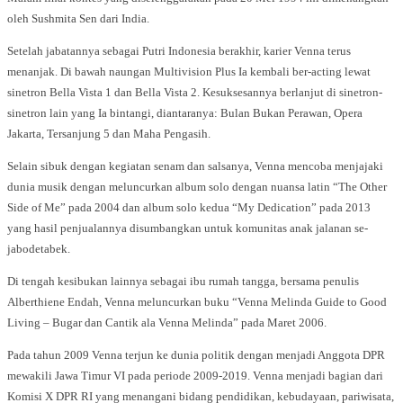
oleh Sushmita Sen dari India.
Setelah jabatannya sebagai Putri Indonesia berakhir, karier Venna terus
menanjak. Di bawah naungan Multivision Plus Ia kembali ber-acting lewat
sinetron Bella Vista 1 dan Bella Vista 2. Kesuksesannya berlanjut di sinetron-
sinetron lain yang Ia bintangi, diantaranya: Bulan Bukan Perawan, Opera
Jakarta, Tersanjung 5 dan Maha Pengasih.
Selain sibuk dengan kegiatan senam dan salsanya, Venna mencoba menjajaki
dunia musik dengan meluncurkan album solo dengan nuansa latin “The Other
Side of Me” pada 2004 dan album solo kedua “My Dedication” pada 2013
yang hasil penjualannya disumbangkan untuk komunitas anak jalanan se-
jabodetabek.
Di tengah kesibukan lainnya sebagai ibu rumah tangga, bersama penulis
Alberthiene Endah, Venna meluncurkan buku “Venna Melinda Guide to Good
Living – Bugar dan Cantik ala Venna Melinda” pada Maret 2006.
Pada tahun 2009 Venna terjun ke dunia politik dengan menjadi Anggota DPR
mewakili Jawa Timur VI pada periode 2009-2019. Venna menjadi bagian dari
Komisi X DPR RI yang menangani bidang pendidikan, kebudayaan, pariwisata,