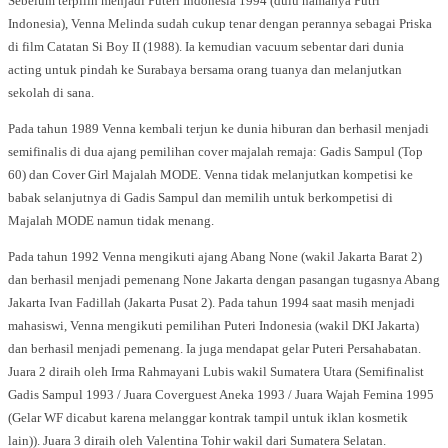
Sebelum terpilih menjadi Puteri Indonesia 1994 (dulu namanya Putri
Indonesia), Venna Melinda sudah cukup tenar dengan perannya sebagai Priska
di film Catatan Si Boy II (1988). Ia kemudian vacuum sebentar dari dunia
acting untuk pindah ke Surabaya bersama orang tuanya dan melanjutkan
sekolah di sana.
Pada tahun 1989 Venna kembali terjun ke dunia hiburan dan berhasil menjadi
semifinalis di dua ajang pemilihan cover majalah remaja: Gadis Sampul (Top
60) dan Cover Girl Majalah MODE. Venna tidak melanjutkan kompetisi ke
babak selanjutnya di Gadis Sampul dan memilih untuk berkompetisi di
Majalah MODE namun tidak menang.
Pada tahun 1992 Venna mengikuti ajang Abang None (wakil Jakarta Barat 2)
dan berhasil menjadi pemenang None Jakarta dengan pasangan tugasnya Abang
Jakarta Ivan Fadillah (Jakarta Pusat 2). Pada tahun 1994 saat masih menjadi
mahasiswi, Venna mengikuti pemilihan Puteri Indonesia (wakil DKI Jakarta)
dan berhasil menjadi pemenang. Ia juga mendapat gelar Puteri Persahabatan.
Juara 2 diraih oleh Irma Rahmayani Lubis wakil Sumatera Utara (Semifinalist
Gadis Sampul 1993 / Juara Coverguest Aneka 1993 / Juara Wajah Femina 1995
(Gelar WF dicabut karena melanggar kontrak tampil untuk iklan kosmetik
lain)). Juara 3 diraih oleh Valentina Tohir wakil dari Sumatera Selatan.