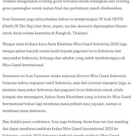
Terakhir mengenakan evening gown berwarna merah sedangkan satu evening
gown pamungkas untuk malam final dan preliminary masih dirahasiakan.
Ivan Gunawan juga menyebutkan bahwa ia mempersiapan 30 look OOTD
(Outfit Of The Day) dari dress, sepatu, tas dan aksesoris dipersiapkan khusus
untuk Aurra selama karantina di Bangkok, Thailand.
Dengan mata berkaca-kaca Aurra Kharisma Miss Grand Indonesia 2020 juga
mengucapkan banyak terima kasih kepada pageants lover Indonesia dan
masyarakat Indonesia, keluarga dan sahabat yang sudah mendukungnya di
Miss Grand International.
Sementara itu Ivan Gunawan selaku national director Miss Grand Indonesia
berpesan bahwa siapapun wakil Indonesia, mau dari yayasan manapun juga, ia
meminta masyarakat Indonesia dan pageants lover Indonesia untuk selalu
kompak dan mensupport, bahwa Aurra Kharishma yang ia kirim ke Miss Grand
International bukan lagi membawa nama pribadi atau yayasan, namun ia
membawa nama Indonesia.
Dan diakhir press conference, Ivan juga berharap Aurra bisa two last standing
dan dapat membawa mahkota kedua Miss Grand International 2020 ke
Indonesia, setelah 2016 Indonesia berhasil meraih mahkota Miss Grand