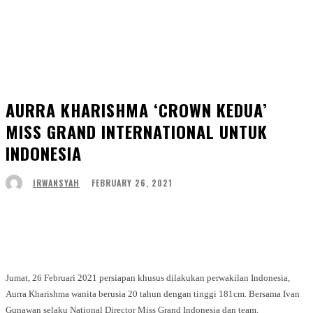
AURRA KHARISHMA ‘CROWN KEDUA’
MISS GRAND INTERNATIONAL UNTUK
INDONESIA
FEBRUARY 26, 2021
IRWANSYAH
Facebook
Twitter
WhatsApp
Telegram
Jumat, 26 Februari 2021 persiapan khusus dilakukan perwakilan Indonesia,
Aurra Kharishma wanita berusia 20 tahun dengan tinggi 181cm. Bersama Ivan
Gunawan selaku National Director Miss Grand Indonesia dan team.