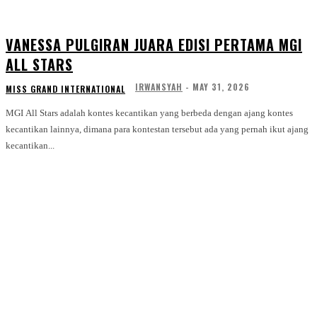
VANESSA PULGIRAN JUARA EDISI PERTAMA MGI
ALL STARS
IRWANSYAH
-
MAY 31, 2026
MISS GRAND INTERNATIONAL
MGI All Stars adalah kontes kecantikan yang berbeda dengan ajang kontes
kecantikan lainnya, dimana para kontestan tersebut ada yang pernah ikut ajang
kecantikan...