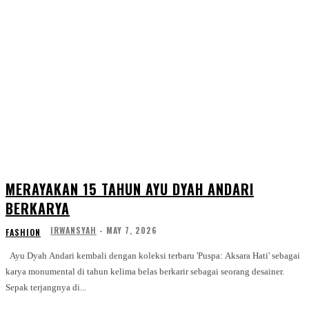
MERAYAKAN 15 TAHUN AYU DYAH ANDARI
BERKARYA
IRWANSYAH
-
MAY 7, 2026
FASHION
Ayu Dyah Andari kembali dengan koleksi terbaru 'Puspa: Aksara Hati' sebagai
karya monumental di tahun kelima belas berkarir sebagai seorang desainer.
Sepak terjangnya di...