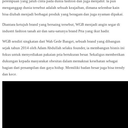
perempuan yang jatuh cinta pada dunia fashion dan juga menjahit. Ia pun
menganggap dunia tersebut adalah sebuah keajaiban, dimana selembar kain
bisa diubah menjadi berbagai produk yang beragam dan juga nyaman dipakai.
Diantara ketujuh brand yang bersaing tersebut, WGB menjadi angin segar di
industri fashion tanah air dan satu-satunya brand Pria yang ikut hadir.
WGB sendiri singkatan dari Wah Gede Banget, sebuah brand yang dibangun
sejak tahun 2014 oleh Adam Abdullah selaku founder, ia membangun bisnis ini
fokus untuk menyediakan pakaian pria berukuran besar. Sekaligus memberikan
dukungan kepada masyarakat obesitas dalam memaknai kesehatan sebagai
bagian dari penampilan dan gaya hidup. Memiliki badan besar juga bisa trendy
dan kece.