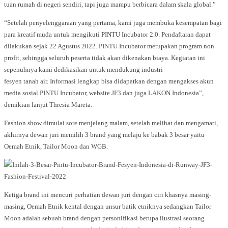
tuan rumah di negeri sendiri, tapi juga mampu berbicara dalam skala global.”
“Setelah penyelenggaraan yang pertama, kami juga membuka kesempatan bagi
para kreatif muda untuk mengikuti PINTU Incubator 2.0. Pendaftaran dapat
dilakukan sejak 22 Agustus 2022. PINTU Incubator merupakan program non
profit, sehingga seluruh peserta tidak akan dikenakan biaya. Kegiatan ini
sepenuhnya kami dedikasikan untuk mendukung industri
fesyen tanah air. Informasi lengkap bisa didapatkan dengan mengakses akun
media sosial PINTU Incubator, website JF3 dan juga LAKON Indonesia”,
demikian lanjut Thresia Mareta.
Fashion show dimulai sore menjelang malam, setelah melihat dan mengamati,
akhirnya dewan juri memilih 3 brand yang melaju ke babak 3 besar yaitu
Oemah Etnik, Tailor Moon dan WGB.
Ketiga brand ini mencuri perhatian dewan juri dengan ciri khasnya masing-
masing, Oemah Etnik kental dengan unsur batik etniknya sedangkan Tailor
Moon adalah sebuah brand dengan personifikasi berupa ilustrasi seorang