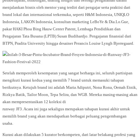
pembelajaran, bimbingan, sharing insight dan berbagi pengalaman dalam
menjalankan bisnis oleh mentor yang terdiri dari pengajar serta praktisi dari
brand lokal dan internasional terkemuka, seperti H&M Indonesia, UNIQLO
Indonesia, LAKON Indonesia, konsultan marketing LeBoYe & Dia.Lo.Gue,
pakar HAKI Phoa Bing Hauw Center Patent, Lembaga Pendidikan dan
Pengajaran Tata Busana (LPTB) Susan Budihardjo. Pengajaran finansial dari
BTPN, Pradita University hingga desainer Perancis Louise Lyngh Bjerregaard.
Setelah memperoleh kesempatan yang sangat berharga ini, seluruh partisipan
mengikuti kurasi kedua yang memilih 7 brand untuk memasuki tahapan
berikutnya. Ketujuh brand ini adalah Maria Adiputri, Nona Rona, Oemah Etnik,
Rizkya Batik, Tailor Moon, Tepa Selira, dan WGB. Mereka masing-masing akan
akan mempresentasikan 12 koleksi di
runway JF3. Acara ini juga sekaligus merupakan tahapan kurasi akhir untuk
memilih brand yang akan mendapatkan berbagai peluang pengembangan
usaha.
Kurasi akan dilakukan 5 kurator berkompeten, dari latar belakang profesi yang