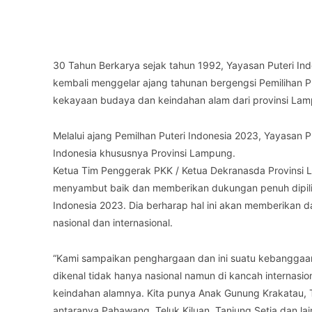
Facebook
Twitter
Share
30 Tahun Berkarya sejak tahun 1992, Yayasan Puteri In
kembali menggelar ajang tahunan bergengsi Pemilihan 
kekayaan budaya dan keindahan alam dari provinsi La
Melalui ajang Pemilhan Puteri Indonesia 2023, Yayasan 
Indonesia khususnya Provinsi Lampung.
Ketua Tim Penggerak PKK / Ketua Dekranasda Provinsi 
menyambut baik dan memberikan dukungan penuh dipilih
Indonesia 2023. Dia berharap hal ini akan memberika
nasional dan internasional.
“Kami sampaikan penghargaan dan ini suatu kebanggaan
dikenal tidak hanya nasional namun di kancah internasi
keindahan alamnya. Kita punya Anak Gunung Krakatau, 
antaranya Pahawang, Teluk Kiluan, Tanjung Setia dan lain