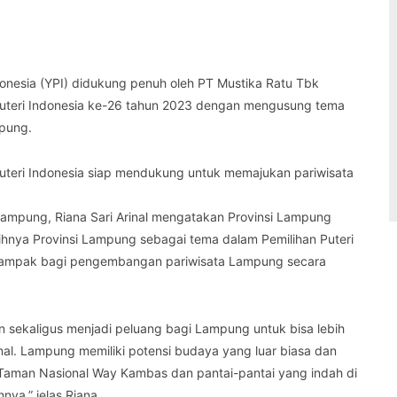
WhatsApp
Telegram
LINE
donesia (YPI) didukung penuh oleh PT Mustika Ratu Tbk
Puteri Indonesia ke-26 tahun 2023 dengan mengusung tema
mpung.
Puteri Indonesia siap mendukung untuk memajukan pariwisata
Lampung, Riana Sari Arinal mengatakan Provinsi Lampung
nya Provinsi Lampung sebagai tema dalam Pemilihan Puteri
n dampak bagi pengembangan pariwisata Lampung secara
 sekaligus menjadi peluang bagi Lampung untuk bisa lebih
onal. Lampung memiliki potensi budaya yang luar biasa dan
Taman Nasional Way Kambas dan pantai-pantai yang indah di
nya,” jelas Riana.