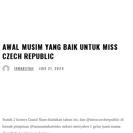
AWAL MUSIM YANG BAIK UNTUK MISS
CZECH REPUBLIC
JULY 31, 2024
IRWANSYAH
Facebook
Twitter
WhatsApp
Telegram
Sudah 2 kontes Grand Slam diadakan tahun ini, dan @missczechrepublic di
bawah pimpinan @tatanamakarenko sukses menyabet 1 gelar juara utama