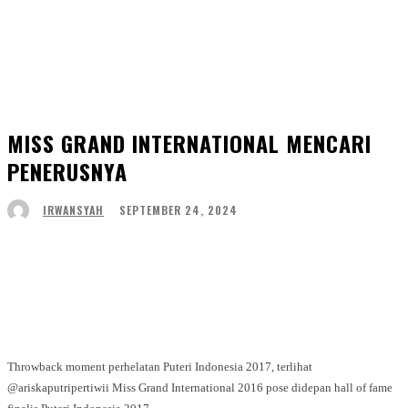
MISS GRAND INTERNATIONAL MENCARI
PENERUSNYA
SEPTEMBER 24, 2024
IRWANSYAH
Facebook
Twitter
WhatsApp
Telegram
Throwback moment perhelatan Puteri Indonesia 2017, terlihat
@ariskaputripertiwii Miss Grand International 2016 pose didepan hall of fame