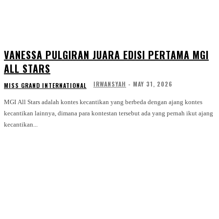
VANESSA PULGIRAN JUARA EDISI PERTAMA MGI
ALL STARS
IRWANSYAH
-
MAY 31, 2026
MISS GRAND INTERNATIONAL
MGI All Stars adalah kontes kecantikan yang berbeda dengan ajang kontes
kecantikan lainnya, dimana para kontestan tersebut ada yang pernah ikut ajang
kecantikan...