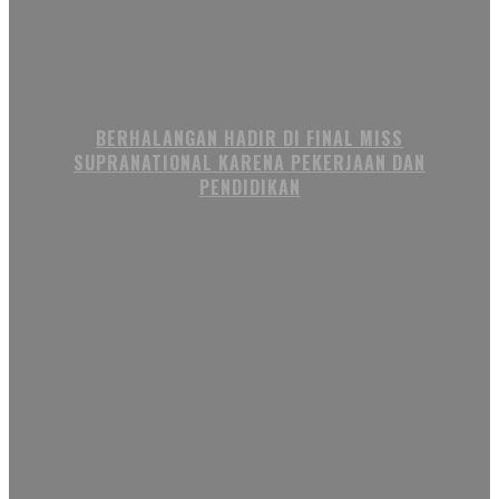
BERHALANGAN HADIR DI FINAL MISS
SUPRANATIONAL KARENA PEKERJAAN DAN
PENDIDIKAN