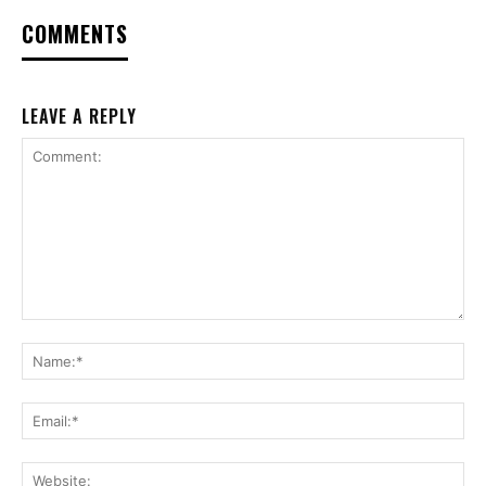
COMMENTS
LEAVE A REPLY
Comment:
Na
Ema
Web