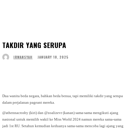
TAKDIR YANG SERUPA
JANUARY 18, 2025
IRWANSYAH
Facebook
Twitter
WhatsApp
Telegram
Dua wanita beda negara, bahkan beda benua, tapi memiliki takdir yang serupa
dalam perjalanan pageant mereka.
@athennacrosby (kiri) dan @zoalizevr (kanan) sama-sama mengikuti ajang
nasional untuk memilih wakil ke Miss World 2024 namun mereka sama-sama
jadi 1st RU. Setahun kemudian keduanya sama-sama mencoba lagi ajang yang