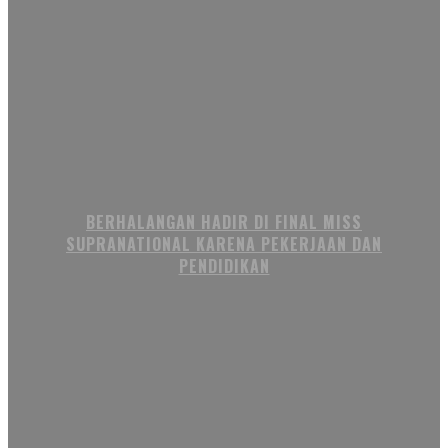
BERHALANGAN HADIR DI FINAL MISS
SUPRANATIONAL KARENA PEKERJAAN DAN
PENDIDIKAN