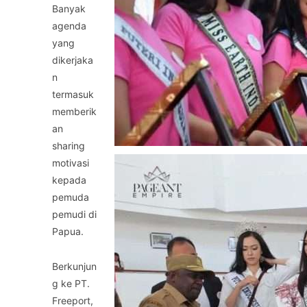
Banyak
agenda
yang
dikerjaka
n
termasuk
memberik
an
sharing
motivasi
kepada
pemuda
pemudi di
Papua.
Berkunjun
g ke PT.
Freeport,