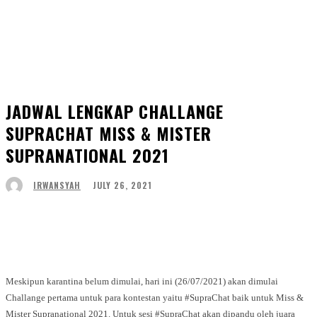
JADWAL LENGKAP CHALLANGE
SUPRACHAT MISS & MISTER
SUPRANATIONAL 2021
JULY 26, 2021
IRWANSYAH
Facebook
Twitter
WhatsApp
Telegram
Meskipun karantina belum dimulai, hari ini (26/07/2021) akan dimulai
Challange pertama untuk para kontestan yaitu #SupraChat baik untuk Miss &
Mister Supranational 2021. Untuk sesi #SupraChat akan dipandu oleh juara