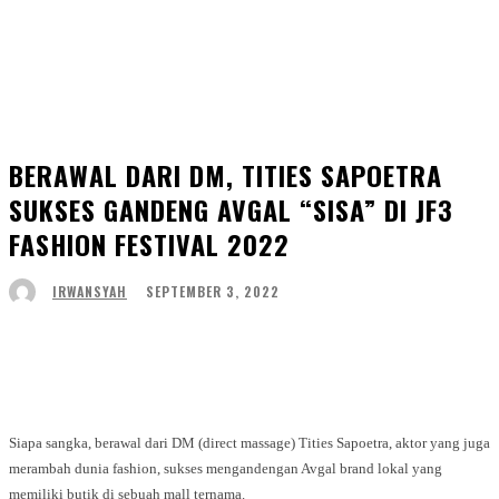
BERAWAL DARI DM, TITIES SAPOETRA
SUKSES GANDENG AVGAL “SISA” DI JF3
FASHION FESTIVAL 2022
SEPTEMBER 3, 2022
IRWANSYAH
Facebook
Twitter
WhatsApp
Telegram
Siapa sangka, berawal dari DM (direct massage) Tities Sapoetra, aktor yang juga
merambah dunia fashion, sukses mengandengan Avgal brand lokal yang
memiliki butik di sebuah mall ternama.