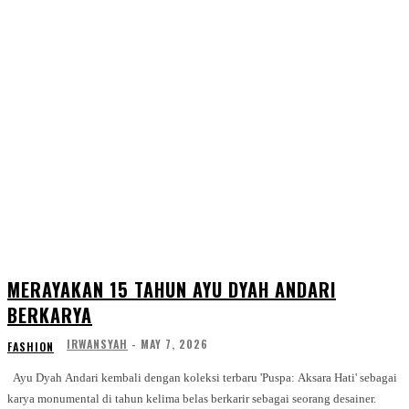
MERAYAKAN 15 TAHUN AYU DYAH ANDARI
BERKARYA
IRWANSYAH
-
MAY 7, 2026
FASHION
Ayu Dyah Andari kembali dengan koleksi terbaru 'Puspa: Aksara Hati' sebagai
karya monumental di tahun kelima belas berkarir sebagai seorang desainer.