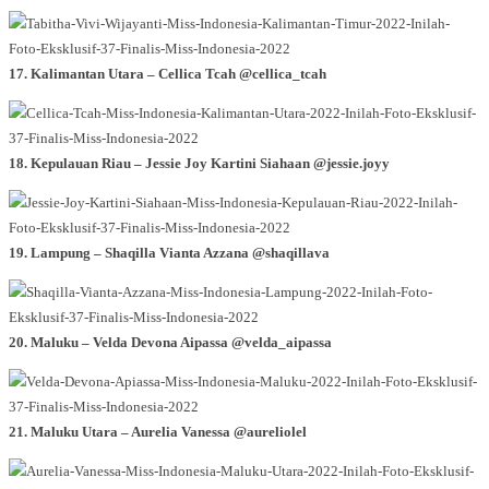
17. Kalimantan Utara – Cellica Tcah @cellica_tcah
18. Kepulauan Riau – Jessie Joy Kartini Siahaan @jessie.joyy
19. Lampung – Shaqilla Vianta Azzana @shaqillava
20. Maluku – Velda Devona Aipassa @velda_aipassa
21. Maluku Utara – Aurelia Vanessa @aureliolel