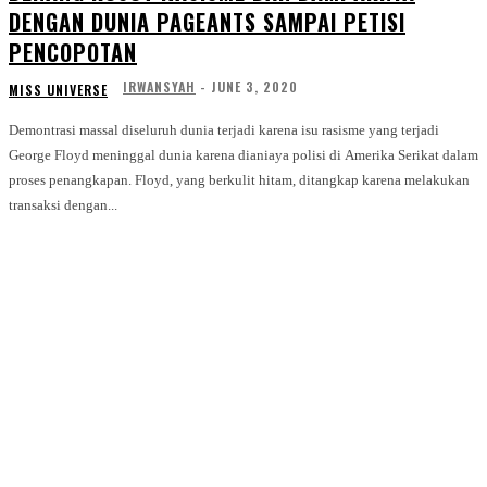
DENGAN DUNIA PAGEANTS SAMPAI PETISI
PENCOPOTAN
IRWANSYAH
-
JUNE 3, 2020
MISS UNIVERSE
Demontrasi massal diseluruh dunia terjadi karena isu rasisme yang terjadi
George Floyd meninggal dunia karena dianiaya polisi di Amerika Serikat dalam
proses penangkapan. Floyd, yang berkulit hitam, ditangkap karena melakukan
transaksi dengan...