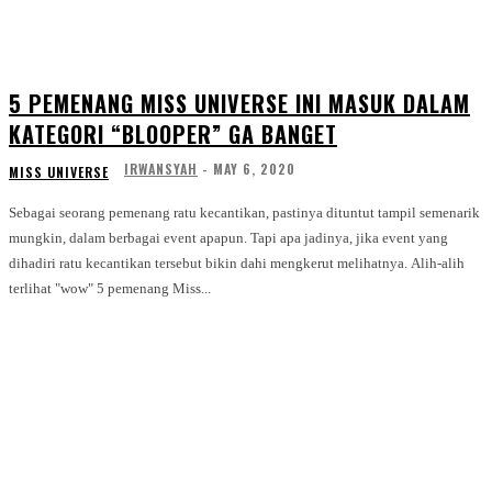
5 PEMENANG MISS UNIVERSE INI MASUK DALAM
KATEGORI “BLOOPER” GA BANGET
IRWANSYAH
-
MAY 6, 2020
MISS UNIVERSE
Sebagai seorang pemenang ratu kecantikan, pastinya dituntut tampil semenarik
mungkin, dalam berbagai event apapun. Tapi apa jadinya, jika event yang
dihadiri ratu kecantikan tersebut bikin dahi mengkerut melihatnya. Alih-alih
terlihat "wow" 5 pemenang Miss...