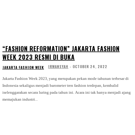
“FASHION REFORMATION” JAKARTA FASHION
WEEK 2023 RESMI DI BUKA
IRWANSYAH
-
OCTOBER 24, 2022
JAKARTA FASHION WEEK
Jakarta Fashion Week 2023, yang merupakan pekan mode tahunan terbesar di
Indonesia sekaligus menjadi barometer tren fashion terdepan, kembalid
iselenggarakan secara luring pada tahun ini. Acara ini tak hanya menjadi ajang
memajukan industri...